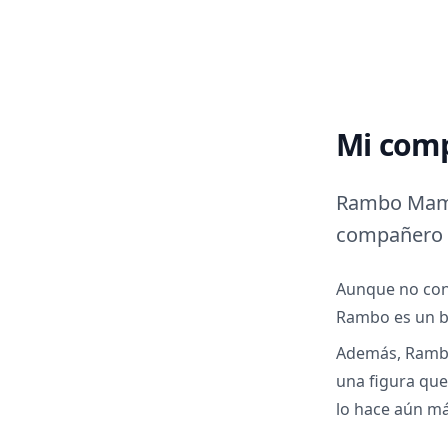
Mi com
Rambo Mambo
compañero 
Aunque no con
Rambo es un br
Además, Rambo
una figura que
lo hace aún má