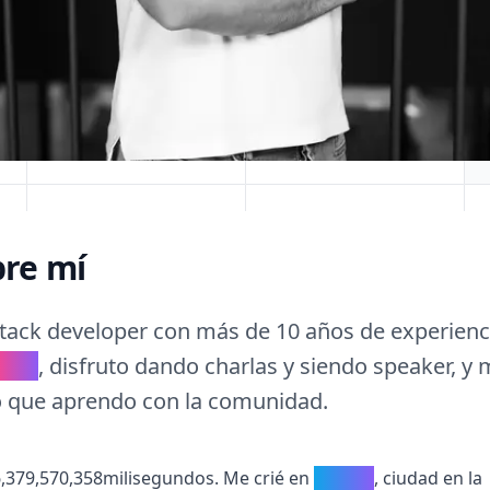
re mí
 stack developer con más de 10 años de experien
CSS
, disfruto dando charlas y siendo speaker, y
o que aprendo con la comunidad.
6,379,571,458
milisegundos. Me crié en
Madrid
, ciudad en la