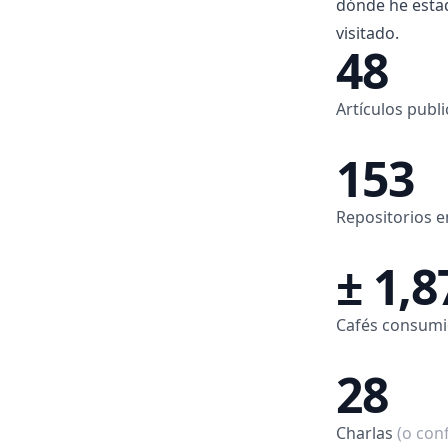
dónde he esta
visitado.
48
Artículos publ
153
Repositorios 
±
1,8
Cafés consumi
28
Charlas
(o con