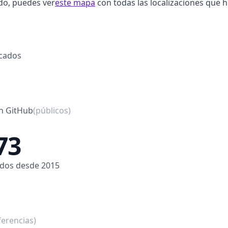
do, puedes ver
este mapa
con todas las localizaciones que 
icados
en GitHub
(públicos)
73
dos desde 2015
ferencias)