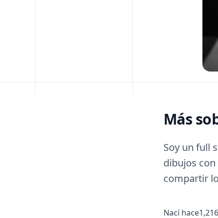
Más sob
Soy un full
dibujos con
compartir l
Nací hace
1,21