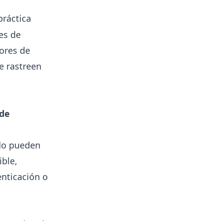
práctica
res de
ores de
e rastreen
 de
do pueden
ible,
nticación o