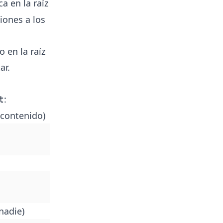
a en la raíz
ciones a los
 en la raíz
ar.
:
t
 contenido)
nadie)