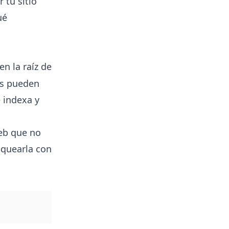
 tu sitio
ué
n la raíz de
as pueden
 indexa y
web que no
oquearla con