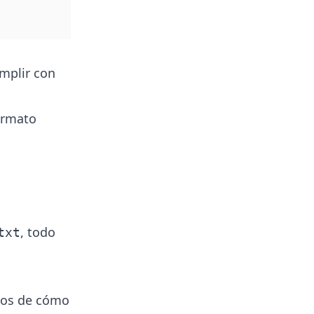
umplir con
formato
, todo
txt
icos de cómo