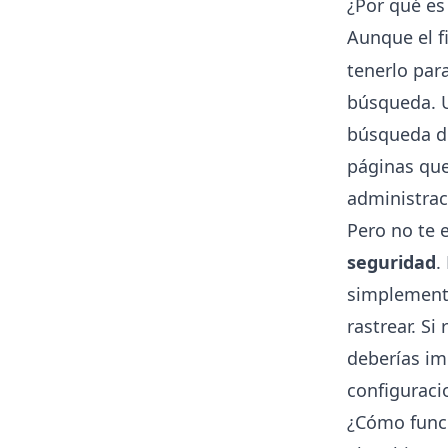
¿Por qué es
Aunque el f
tenerlo para
búsqueda. U
búsqueda de
páginas que
administrac
Pero no te 
seguridad
.
simplemente
rastrear. S
deberías im
configuraci
¿Cómo funci