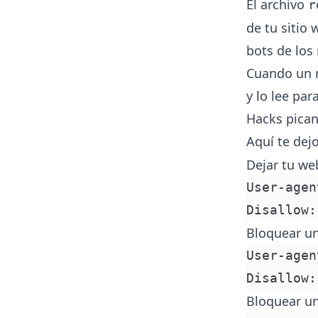
El archivo
r
de tu sitio 
bots de los
Cuando un m
y lo lee par
Hacks pican
Aquí te dej
Dejar tu we
User-agen
Disallow:
Bloquear un
User-agen
Disallow:
Bloquear un