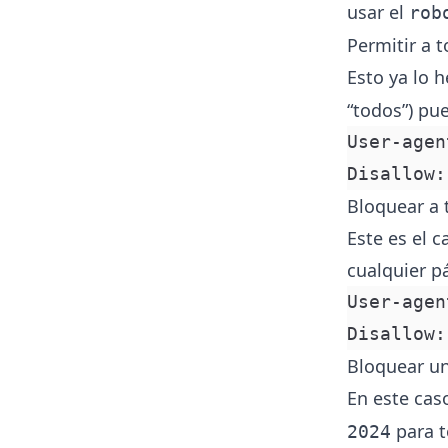
usar el
rob
Permitir a t
Esto ya lo 
“todos”) pue
User-agen
Disallow:
Bloquear a 
Este es el c
cualquier pá
User-agen
Disallow:
Bloquear un
En este cas
para t
2024