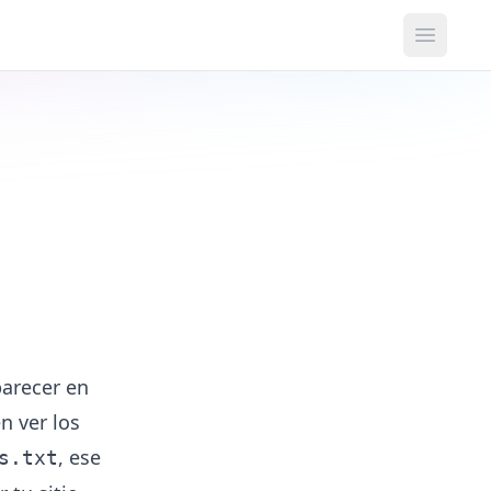
Open m
parecer en
n ver los
, ese
s.txt