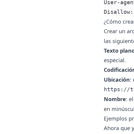
User-agen
Disallow:
¿Cómo crear
Crear un ar
las siguient
Texto plan
especial.
Codificació
Ubicación
:
https://t
Nombre
: e
en minúscul
Ejemplos pr
Ahora que y