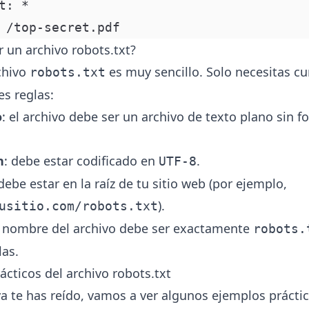
t: *
 /top-secret.pdf
 un archivo robots.txt?
chivo
es muy sencillo. Solo necesitas c
robots.txt
es reglas:
o
: el archivo debe ser un archivo de texto plano sin 
n
: debe estar codificado en
.
UTF-8
 debe estar en la raíz de tu sitio web (por ejemplo,
).
usitio.com/robots.txt
l nombre del archivo debe ser exactamente
robots.
as.
ácticos del archivo robots.txt
a te has reído, vamos a ver algunos ejemplos práct