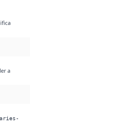
ifica
der a
aries-