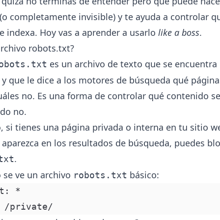
 quizá no terminas de entender pero que puede hacer
 (o completamente invisible) y te ayuda a controlar q
e indexa. Hoy vas a aprender a usarlo
like a boss
.
rchivo robots.txt?
es un archivo de texto que se encuentra e
obots.txt
b y que le dice a los motores de búsqueda qué págin
cuáles no. Es una forma de controlar qué contenido se
do no.
, si tienes una página privada o interna en tu sitio 
 aparezca en los resultados de búsqueda, puedes bl
.
txt
 se ve un archivo
básico:
robots.txt
t: *
 /private/