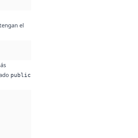
tengan el
más
mado
public