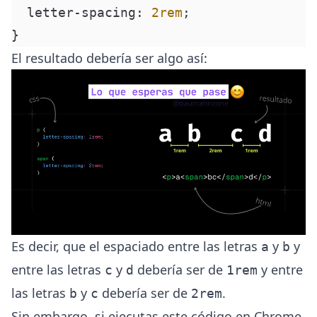
  letter-spacing
:
 2
rem
;
}
El resultado debería ser algo así:
Es decir, que el espaciado entre las letras
y
y
a
b
entre las letras
y
debería ser de
y entre
c
d
1rem
las letras
y
debería ser de
.
b
c
2rem
Sin embargo, si ejecutas este código en Chrome,