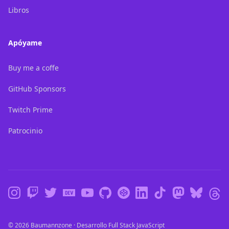
Libros
Apóyame
Buy me a coffe
GitHub Sponsors
Twitch Prime
Patrocinio
instagram
twitch
twitter
devTo
youtube
github
codepen
linkedin
tiktok
mastodon
bluesky
© 2026 Baumannzone · Desarrollo Full Stack JavaScript