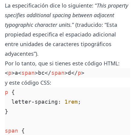
La especificación dice lo siguiente: “
This property
specifies additional spacing between adjacent
typographic character units.
” (traducido: “Esta
propiedad especifica el espaciado adicional
entre unidades de caracteres tipográficos
adyacentes”).
Por lo tanto, que si tienes este código HTML:
<
p
>
a
<
span
>
bc
</
span
>
d
</
p
>
y este código CSS:
p
 {
  letter-spacing
:
 1
rem
;
}
span
 {