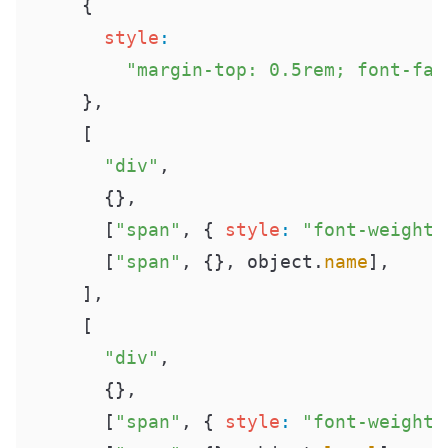
      {
        style
:
          "margin-top: 0.5rem; font-fam
      },
      [
        "div"
,
        {},
        [
"span"
,
 {
 style
:
 "font-weight:
        [
"span"
,
 {},
 object
.
name
]
,
      ]
,
      [
        "div"
,
        {},
        [
"span"
,
 {
 style
:
 "font-weight: