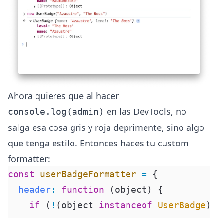
Ahora quieres que al hacer
en las DevTools, no
console.log(admin)
salga esa cosa gris y roja deprimente, sino algo
que tenga estilo. Entonces haces tu custom
formatter:
const
 userBadgeFormatter
 =
 {
  header
:
 function
 (
object
)
 {
    if
 (
!
(object 
instanceof
 UserBadge
))