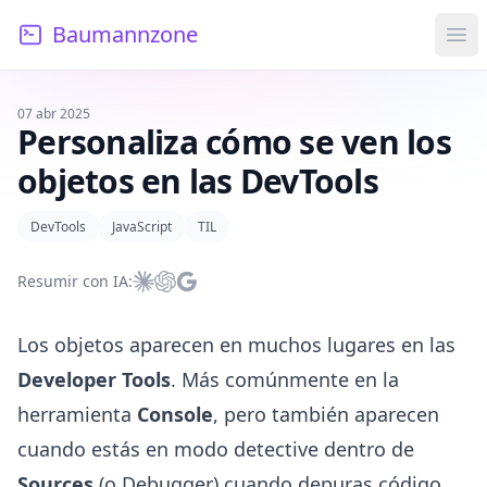
Baumannzone
Ope
07 abr 2025
Personaliza cómo se ven los
objetos en las DevTools
DevTools
JavaScript
TIL
Resumir con IA:
Resumir con Claude
Resumir con ChatGPT
Resumir con Google AI
Los objetos aparecen en muchos lugares en las
Developer Tools
. Más comúnmente en la
herramienta
Console
, pero también aparecen
cuando estás en modo detective dentro de
Sources
(o Debugger) cuando depuras código