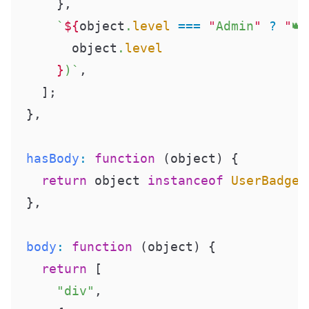
      },
      `
${
object
.
level
 ===
 "
Admin
"
 ?
 "
👑
        object
.
level
      }
)`
,
    ]
;
  },
  hasBody
:
 function
 (
object
)
 {
    return
 object 
instanceof
 UserBadge
;
  },
  body
:
 function
 (
object
)
 {
    return
 [
      "div"
,