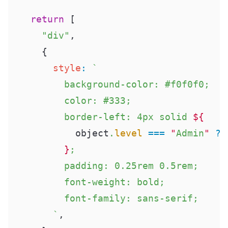
    return
 [
      "div"
,
      {
        style
:
 `
          background-color: #f0f0f0;
          color: #333;
          border-left: 4px solid 
${
            object
.
level
 ===
 "
Admin
"
 ?
 
          }
;
          padding: 0.25rem 0.5rem;
          font-weight: bold;
          font-family: sans-serif;
        `
,