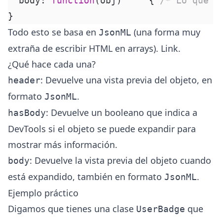
  body
:
 function
(
obj
)
     {
 /* Lo que s
}
Todo esto se basa en
(una forma muy
JsonML
extraña de escribir HTML en arrays).
Link
.
¿Qué hace cada una?
: Devuelve una vista previa del objeto, en
header
formato
.
JsonML
: Devuelve un booleano que indica a
hasBody
DevTools si el objeto se puede expandir para
mostrar más información.
: Devuelve la vista previa del objeto cuando
body
está expandido, también en formato
.
JsonML
Ejemplo práctico
Digamos que tienes una clase
que
UserBadge