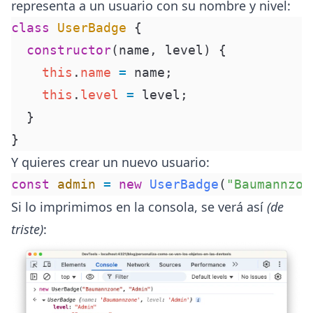
representa a un usuario con su nombre y nivel:
class
 UserBadge
 {
  constructor
(
name
,
 level
)
 {
    this
.
name
 =
 name
;
    this
.
level
 =
 level
;
  }
}
Y quieres crear un nuevo usuario:
const
 admin
 =
 new
 UserBadge
(
"Baumannzon
Si lo imprimimos en la consola, se verá así
(de
triste)
: