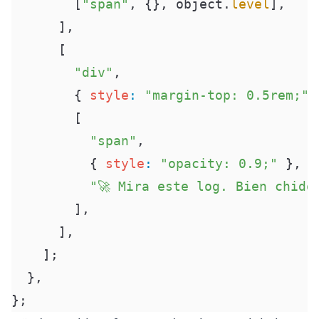
        [
"span"
,
 {},
 object
.
level
]
,
      ]
,
      [
        "div"
,
        {
 style
:
 "margin-top: 0.5rem;"
 
        [
          "span"
,
          {
 style
:
 "opacity: 0.9;"
 },
          "🚀 Mira este log. Bien chido
        ]
,
      ]
,
    ]
;
  },
};