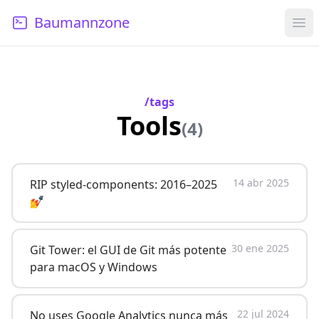
Baumannzone
Ope
/tags
Tools
(4)
14 abr 2025
RIP styled-components: 2016–2025
💅
30 ene 2025
Git Tower: el GUI de Git más potente
para macOS y Windows
22 jul 2024
No uses Google Analytics nunca más