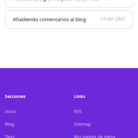
13 abr 2022
Añadiendo comentarios al blog
Footer
Secciones
Links
Inicio
RSS
Blog
Sitemap
Tags
Mis juegos de mesa