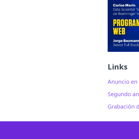
Links
Anuncio en 
Segundo an
Grabación d
Footer